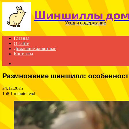
Шиншиллы до
Уход и содержание
Главная
О сайте
Домашние животные
Контакты
Search
for
Размножение шиншилл: особенност
24.12.2025
158
1 minute read