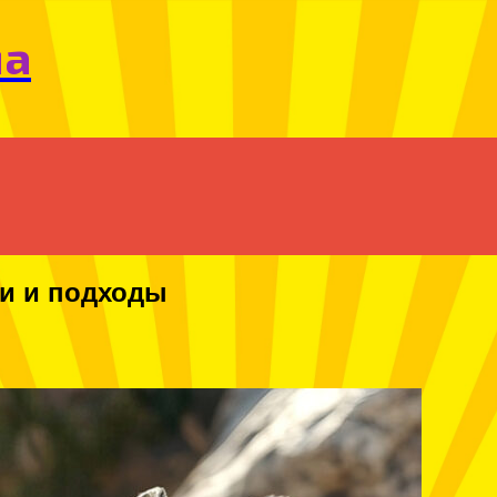
Menu
ма
и и подходы