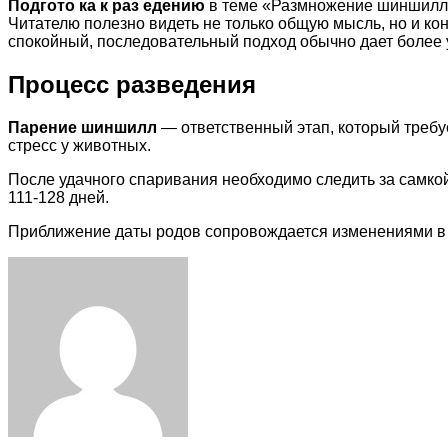
Подгото ка к раз едению
в теме «Размножение шиншилл: 
Читателю полезно видеть не только общую мысль, но и ко
спокойный, последовательный подход обычно дает более 
Процесс разведения
Парение шиншилл
— ответственный этап, который требу
стресс у животных.
После удачного спаривания необходимо следить за самко
111-128 дней.
Приближение даты родов сопровождается изменениями в 
Facebook
Twitter
LinkedIn
Tumblr
Pinterest
Reddit
VKontakte
Odnoklassniki
Skype
WhatsApp
Telegram
Viber
Share
Print
via
Email