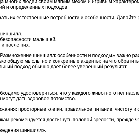
ца многих людей своим мягким мехом и игривым характер
ий и определенных подходов.
ть их естественные потребности и особенности. Давайте
 шиншилл.
я безопасности малышей.
и после них.
«Размножение шиншилл: особенности и подходы» важно рас
ько общую мысль, но и конкретные акценты: на что обратит
ьный подход обычно дает более уверенный результат.
обходимо удостовериться, что у каждого животного нет нас
 могут дать здоровое потомство.
ния: просторные клетки, правильное питание, чистоту и о
кам рекомендуется достигнуть половой зрелости, прежде ч
зведения шиншилл».